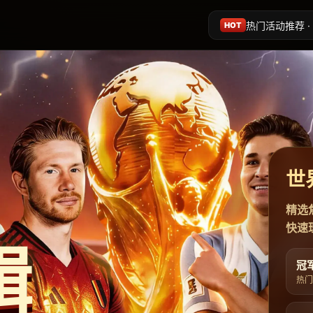
家一触既发