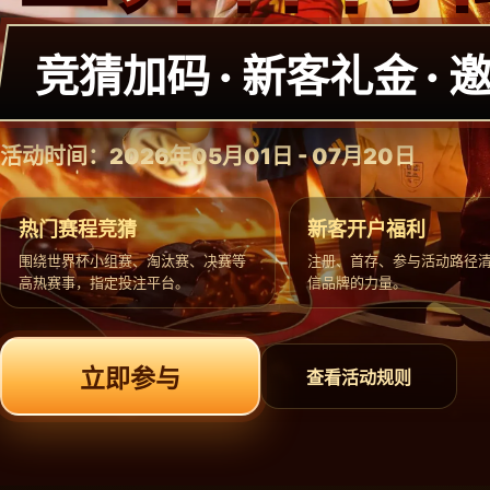
偏好 K8 版面与快捷入口的用户，可从【凯发k8官方首页
逐步体验功能分区。
立即游戏