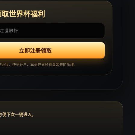
领取世界杯福利
立即注册领取
户链接，快速开户、享受世界杯赛事带来的乐趣。
，方便下次一键进入。