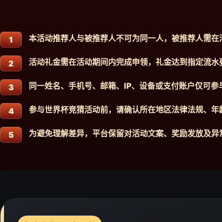
本活动推荐人与被推荐人不可为同一人，被推荐人需在
1
活动礼金需在活动期间内完成申领，礼金达到指定流水
2
同一姓名、手机号、邮箱、IP、设备或支付账户仅可参
3
参与世界杯竞猜活动前，请确认所在地区法律法规、年
4
为避免理解差异，平台保留对活动文案、奖励发放及异
5