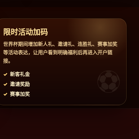
限时活动加码
世界杯期间增加新人礼、邀请礼、连胜礼、赛事加奖
等活动表达，让用户看到明确福利后再进入开户链
接。
新客礼金
邀请奖励
赛事加奖