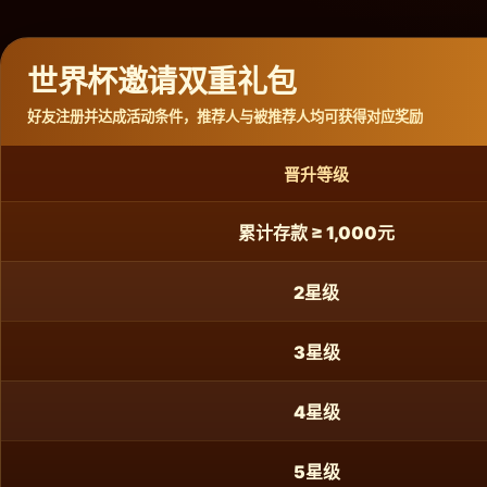
世界杯邀请双重礼包
好友注册并达成活动条件，推荐人与被推荐人均可获得对应奖励
晋升等级
累计存款 ≥ 1,000元
2星级
3星级
4星级
5星级