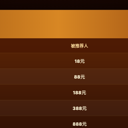
被推荐人
18元
88元
188元
388元
888元