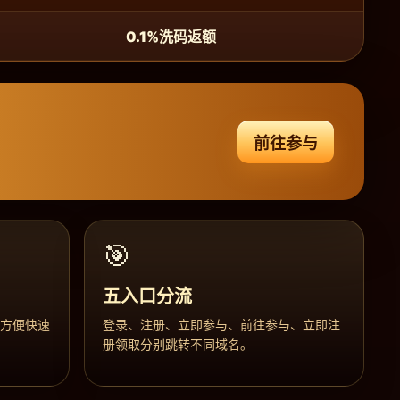
0.1%洗码返额
前往参与
🎯
五入口分流
，方便快速
登录、注册、立即参与、前往参与、立即注
册领取分别跳转不同域名。