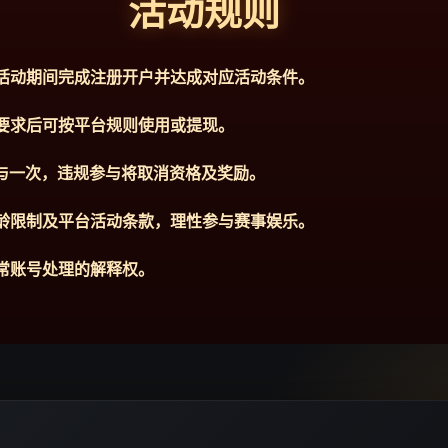
活动规则
活动期间完成注册开户并达成对应活动条件。
要求后可按平台规则使用或提现。
与一次，违规参与将取消资格及奖励。
龄限制及平台活动条款，理性参与赛事娱乐。
常账号处理的解释权。