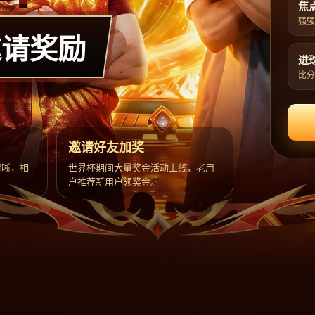
焦
强强
 邀请奖励
进
比分
邀请好友加奖
清晰，相
世界杯期间大量奖金活动上线，老用
户推荐新用户领奖金。